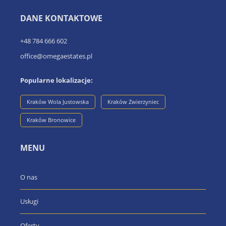
DANE KONTAKTOWE
+48 784 666 602
office@omegaestates.pl
Popularne lokalizacje:
Kraków Wola Justowska
Kraków Zwierzyniec
Kraków Bronowice
MENU
O nas
Usługi
Oferty