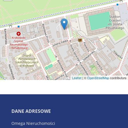
Leaflet
| ©
OpenStreetMap
contributors
DANE ADRESOWE
Omega Nieruchomości