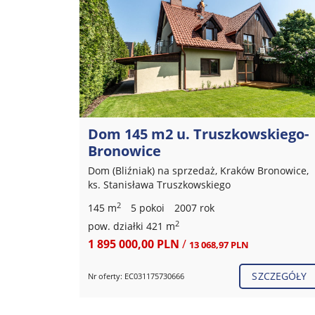
kiego-
Truszkowskiego 55 m2
Mieszkanie na wynajem, Kraków Bronowice, ks.
Stanisława Truszkowskiego
onowice,
2
55,11 m
3 pokoje
2024 rok
5 000,00 PLN
/
90,73 PLN
SZCZEGÓŁY
Nr oferty: EC031175206817
CZEGÓŁY