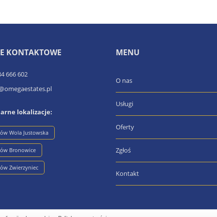
E KONTAKTOWE
MENU
84 666 602
O nas
e@omegaestates.pl
Usługi
arne lokalizacje:
Oferty
ków Wola Justowska
Zgłoś
ków Bronowice
ów Zwierzyniec
Kontakt