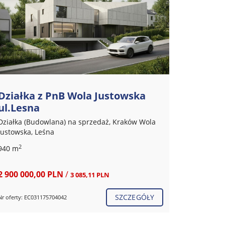
Dom Zakamycze 160 m2
Wola J
Dom (Segment skrajny) na sprzedaż, Kraków
Działka (
Wola Justowska, Rzepichy
Justowska
2
2
150 m
4 pokoje
2005 rok
2 750 m
2
pow. działki 204 m
1 700 000,00 PLN
/
8 250 00
11 333,33 PLN
SZCZEGÓŁY
Nr oferty: EC031175679380
Nr oferty: E