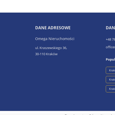
DANE ADRESOWE
DAN
Omega Nieruchomości
+48 7
offic
ul. Kraszewskiego 36,
30-110 Kraków
Popul
Kra
Kra
Krak