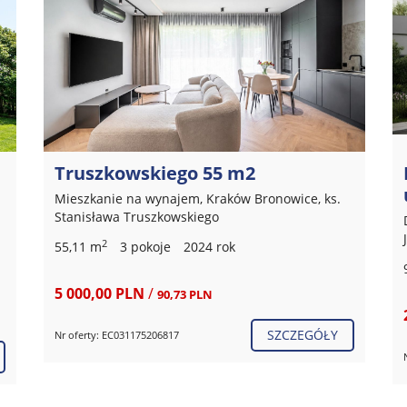
Działka z PnB Wola Justowska
ul.Lesna
Działka (Budowlana) na sprzedaż, Kraków Wola
Justowska, Leśna
2
940 m
2 900 000,00 PLN
/
3 085,11 PLN
SZCZEGÓŁY
Nr oferty: EC031175704042